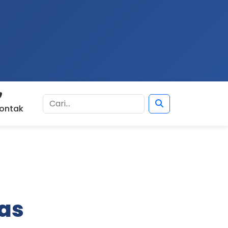
ontak
as