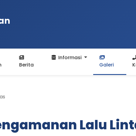
an
Informasi
n
Berita
Galeri
K
as
engamanan Lalu Lint