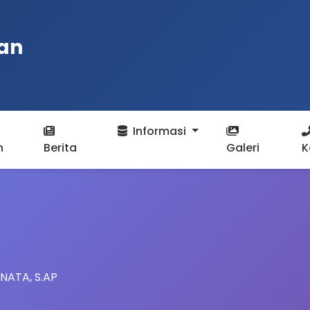
an
Informasi
n
Berita
Galeri
K
NATA, S.AP