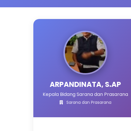
ARPANDINATA, S.AP
Kepala Bidang Sarana dan Prasarana
Sarana dan Prasarana