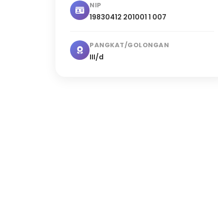
NIP
19830412 201001 1 007
PANGKAT/GOLONGAN
III/d