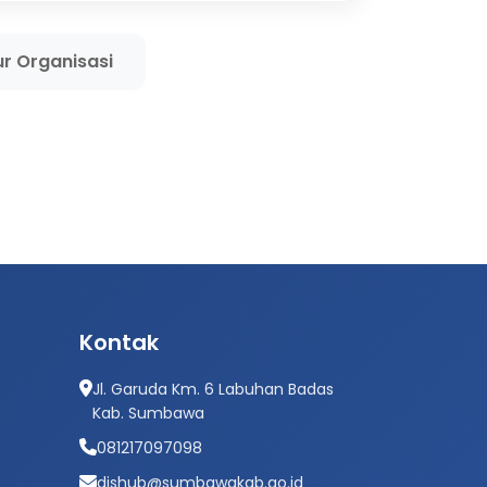
ur Organisasi
Kontak
Jl. Garuda Km. 6 Labuhan Badas
Kab. Sumbawa
081217097098
dishub@sumbawakab.go.id