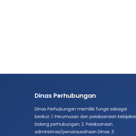
Dinas Perhubungan
Dinas Perhubungan memiliki fungsi sebagai
berikut: 1. Perumusan dan pelaksanaan kebijakan
bidang perhubungan; 2. Pelaksanaan
administrasi/penatausahaan Dinas; 3.